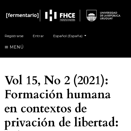
Cambiar el idioma. El actual es:
Registrarse
Entrar
Español (España)
MENÚ
Vol 15, No 2 (2021):
Formación humana
en contextos de
privación de libertad: