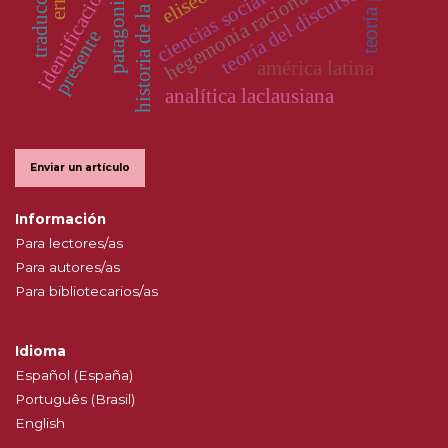
historia de la educación
hegemonía racionalista
ciencias sociales
identificación
teoría del discurso
patagonia
presente
américa latina
analítica laclausiana
Enviar un artículo
Información
Para lectores/as
Para autores/as
Para bibliotecarios/as
Idioma
Español (España)
Português (Brasil)
English