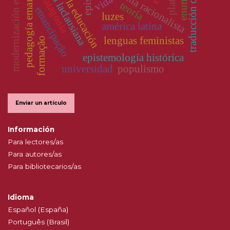
historia de la educación
pedagogía emancipadora
modernización educativa
analítica laclausiana
traducción cultural
hegemonía racionalista
platón
patagonia
vida
teoría
emancipação
luzes
américa latina
lenguas feministas
formação
epistemología histórica
universidad
populismo
Enviar un artículo
Información
Para lectores/as
Para autores/as
Para bibliotecarios/as
Idioma
Español (España)
Português (Brasil)