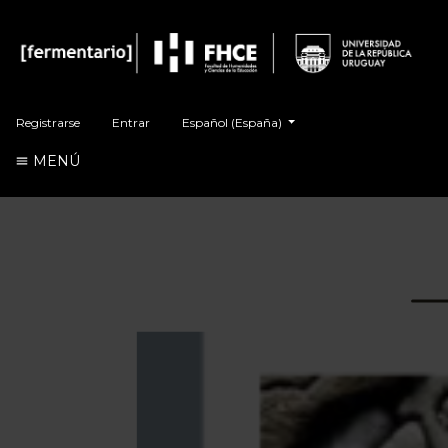
Cambiar el idioma. El actual es:
Registrarse
Entrar
Español (España)
MENÚ