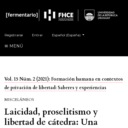
Cambiar el idioma. El actual es:
Registrarse
Entrar
Español (España)
MENÚ
Vol. 15 Núm. 2 (2021): Formación humana en contextos
de privación de libertad: Saberes y experiencias
MISCELÁNEOS
Laicidad, proselitismo y
libertad de cátedra: Una