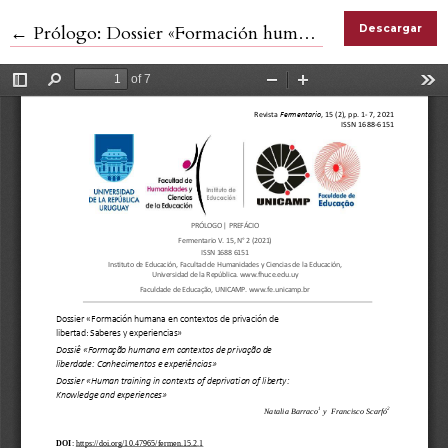
Volver a los detalles del artículo
←
Prólogo: Dossier «Formación humana en contextos de privación de libertad: Saberes y experiencias» (2)
Descargar