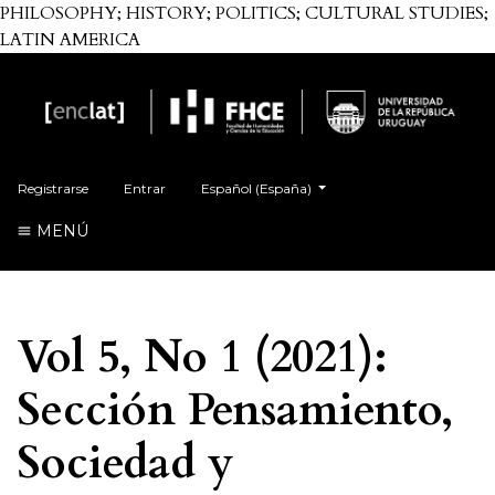
PHILOSOPHY; HISTORY; POLITICS; CULTURAL STUDIES;
LATIN AMERICA
Cambiar el idioma. El actual es:
Registrarse
Entrar
Español (España)
MENÚ
Vol 5, No 1 (2021):
Sección Pensamiento,
Sociedad y