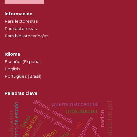
Información
Para lectores/as
Para autores/as
Para bibliotecarios/as
Idioma
Español (España)
English
Português (Brasil)
Palabras clave
género- memoria
guerra psicosocial
comunidad integral
terrorismo de estado
trabajo y género
prostitución
nación
medicalización
regulación
leyes
discursos