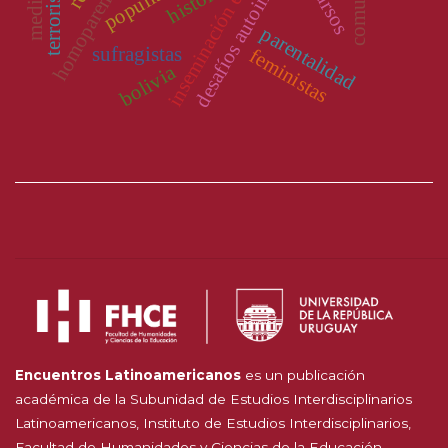
desafíos autoimpuestos
homoparentalidad
inseminación en casa
populismo
historia
parentalidad
sufragistas
feministas
bolivia
Encuentros Latinoamericanos
es un publicación
académica de la Subunidad de Estudios Interdisciplinarios
Latinoamericanos, Instituto de Estudios Interdisciplinarios,
Facultad de Humanidades y Ciencias de la Educación,