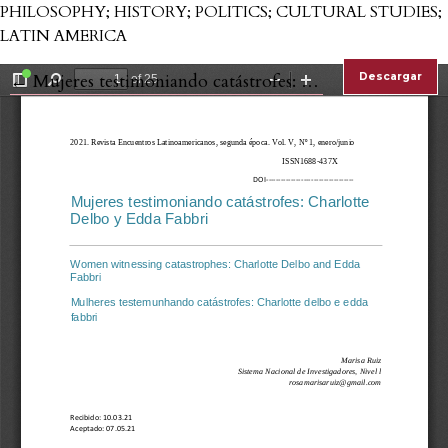
PHILOSOPHY; HISTORY; POLITICS; CULTURAL STUDIES;
LATIN AMERICA
Volver a los detalles del artículo
←
Mujeres testimoniando catástrofes: Charlotte Delbo y Edda Fabbri
Descargar