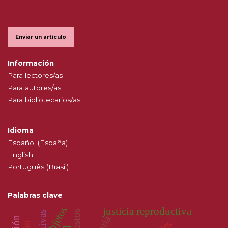
Enviar un artículo
Información
Para lectores/as
Para autores/as
Para bibliotecarios/as
Idioma
Español (España)
English
Português (Brasil)
Palabras clave
objetos
justicia reproductiva