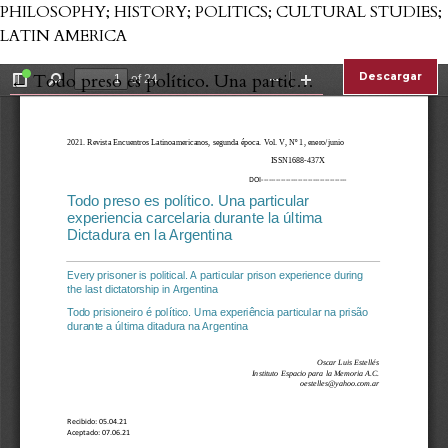
PHILOSOPHY; HISTORY; POLITICS; CULTURAL STUDIES;
LATIN AMERICA
Volver a los detalles del artículo
←
Todo preso es político. Una particular experiencia carcelaria durante la última Dictadura en la Argentina
Descargar