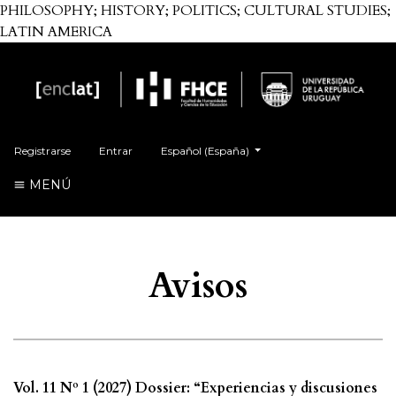
PHILOSOPHY; HISTORY; POLITICS; CULTURAL STUDIES;
LATIN AMERICA
Cambiar el idioma. El actual es:
Registrarse
Entrar
Español (España)
MENÚ
Avisos
Vol. 11 Nº 1 (2027) Dossier: “Experiencias y discusiones