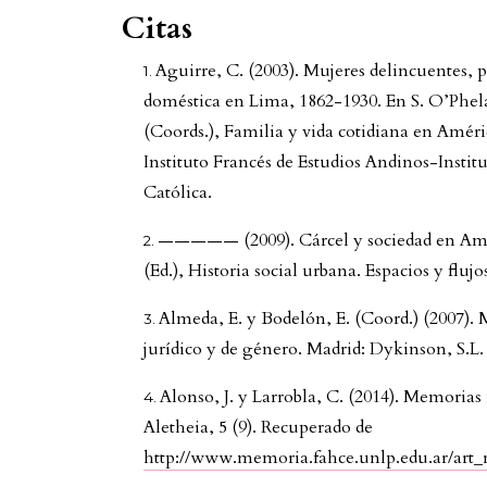
Citas
Aguirre, C. (2003). Mujeres delincuentes, p
doméstica en Lima, 1862-1930. En S. O’Phela
(Coords.), Familia y vida cotidiana en Amér
Instituto Francés de Estudios Andinos-Insti
Católica.
————— (2009). Cárcel y sociedad en Amér
(Ed.), Historia social urbana. Espacios y flujo
Almeda, E. y Bodelón, E. (Coord.) (2007). 
jurídico y de género. Madrid: Dykinson, S.L.
Alonso, J. y Larrobla, C. (2014). Memoria
Aletheia, 5 (9). Recuperado de
http://www.memoria.fahce.unlp.edu.ar/art_re