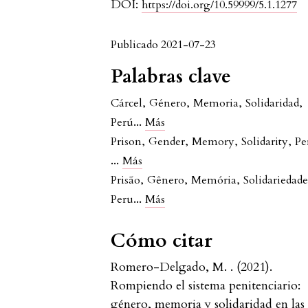
DOI:
https://doi.org/10.59999/5.1.1277
Publicado 2021-07-23
Palabras clave
Cárcel
,
Género
,
Memoria
,
Solidaridad
,
...
Perú
Más
Prison
,
Gender
,
Memory
,
Solidarity
,
Pe
...
Más
Prisão
,
Gênero
,
Memória
,
Solidariedad
...
Peru
Más
Cómo citar
Romero-Delgado, M. . (2021).
Rompiendo el sistema penitenciario:
género, memoria y solidaridad en las