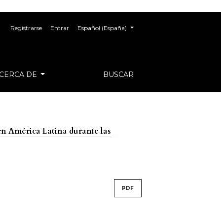
Cambiar el idioma. El actual es:
Registrarse
Entrar
Español (España)
CERCA DE
BUSCAR
en América Latina durante las
PDF