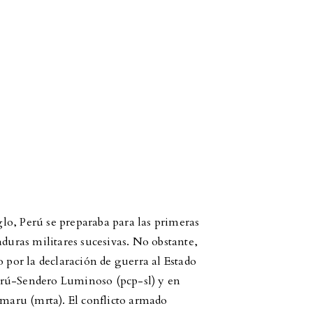
iglo, Perú se preparaba para las primeras
aduras militares sucesivas. No obstante,
o por la declaración de guerra al Estado
erú-Sendero Luminoso (pcp-sl) y en
aru (mrta). El conflicto armado