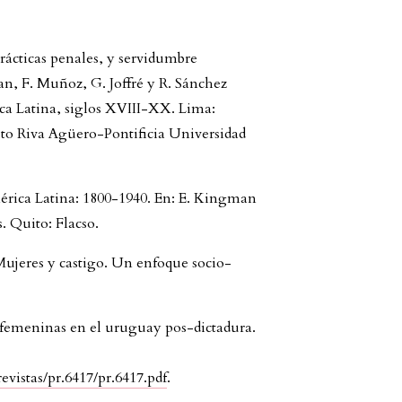
rácticas penales, y servidumbre
n, F. Muñoz, G. Joffré y R. Sánchez
ica Latina, siglos XVIII-XX. Lima:
tuto Riva Agüero-Pontificia Universidad
ica Latina: 1800-1940. En: E. Kingman
s. Quito: Flacso.
Mujeres y castigo. Un enfoque socio-
s femeninas en el uruguay pos-dictadura.
vistas/pr.6417/pr.6417.pdf
.