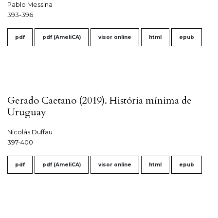
Pablo Messina
393-396
pdf
pdf (AmeliCA)
visor online
html
epub
Gerado Caetano (2019). História mínima de
Uruguay
Nicolás Duffau
397-400
pdf
pdf (AmeliCA)
visor online
html
epub