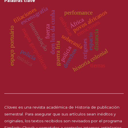
Palabras clave
escenografía
filiaciones
povos africanos
perfomance
dom luis da cunha
malvinas
África
emociones
intertradução
fuerza
espaço portuário
mapas geopolíticos
distancia
espacio
soberanía
orígenes
guerra fría
polícia
derechos
historia colonial
policía
música
tierras
Claves
es una revista académica de Historia de publicación
semestral. Para asegurar que sus artículos sean inéditos y
originales, los textos recibidos son revisados por el programa
Similarity Check y sometidos a controles internos antiplagios.