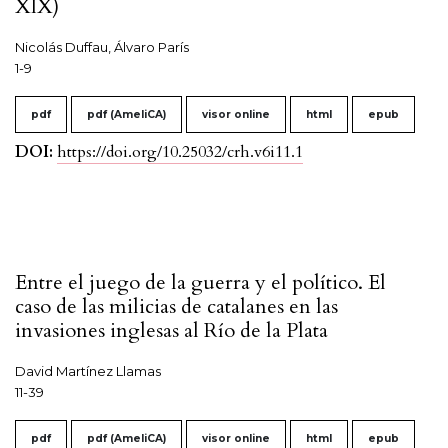
XIX)
Nicolás Duffau, Álvaro París
1-9
pdf
pdf (AmeliCA)
visor online
html
epub
DOI:
https://doi.org/10.25032/crh.v6i11.1
Entre el juego de la guerra y el político. El
caso de las milicias de catalanes en las
invasiones inglesas al Río de la Plata
David Martínez Llamas
11-39
pdf
pdf (AmeliCA)
visor online
html
epub