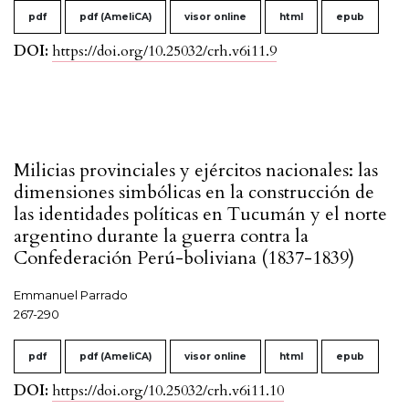
pdf
pdf (AmeliCA)
visor online
html
epub
DOI:
https://doi.org/10.25032/crh.v6i11.9
Milicias provinciales y ejércitos nacionales: las
dimensiones simbólicas en la construcción de
las identidades políticas en Tucumán y el norte
argentino durante la guerra contra la
Confederación Perú-boliviana (1837-1839)
Emmanuel Parrado
267-290
pdf
pdf (AmeliCA)
visor online
html
epub
DOI:
https://doi.org/10.25032/crh.v6i11.10