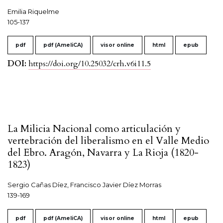
Emilia Riquelme
105-137
pdf
pdf (AmeliCA)
visor online
html
epub
DOI:
https://doi.org/10.25032/crh.v6i11.5
La Milicia Nacional como articulación y
vertebración del liberalismo en el Valle Medio
del Ebro. Aragón, Navarra y La Rioja (1820-
1823)
Sergio Cañas Díez, Francisco Javier Díez Morras
139-169
pdf
pdf (AmeliCA)
visor online
html
epub