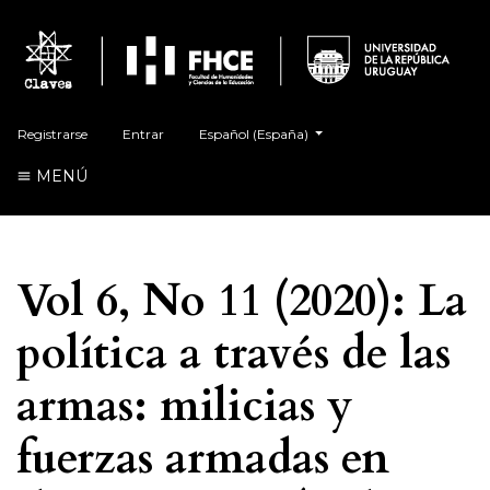
##plugins.themes.healthSciences.language.t
Registrarse
Entrar
Español (España)
MENÚ
Vol 6, No 11 (2020): La
política a través de las
armas: milicias y
fuerzas armadas en