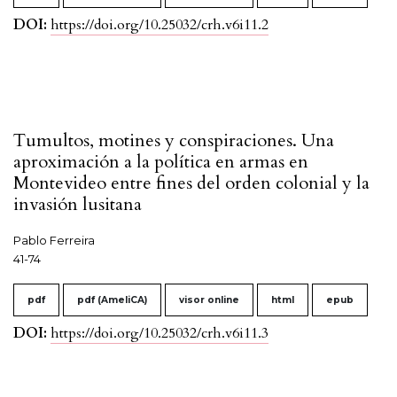
DOI:
https://doi.org/10.25032/crh.v6i11.2
Tumultos, motines y conspiraciones. Una
aproximación a la política en armas en
Montevideo entre fines del orden colonial y la
invasión lusitana
Pablo Ferreira
41-74
pdf
pdf (AmeliCA)
visor online
html
epub
DOI:
https://doi.org/10.25032/crh.v6i11.3