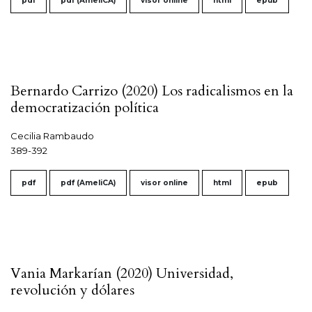
pdf
pdf (AmeliCA)
visor online
html
epub
Bernardo Carrizo (2020) Los radicalismos en la
democratización política
Cecilia Rambaudo
389-392
pdf
pdf (AmeliCA)
visor online
html
epub
Vania Markarían (2020) Universidad,
revolución y dólares