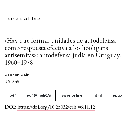
Temática Libre
«Hay que formar unidades de autodefensa
como respuesta efectiva a los hooligans
antisemitas»: autodefensa judía en Uruguay,
1960–1978
Raanan Rein
319-349
pdf
pdf (AmeliCA)
visor online
html
epub
DOI:
https://doi.org/10.25032/crh.v6i11.12