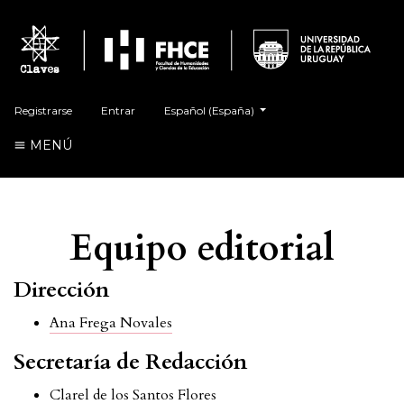
##plugins.themes.healthSciences.language.t
Registrarse
Entrar
Español (España)
MENÚ
Equipo editorial
Dirección
Ana Frega Novales
Secretaría de Redacción
Clarel de los Santos Flores