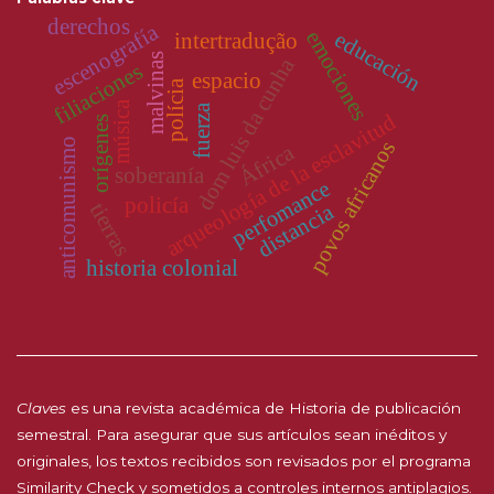
derechos
escenografía
emociones
educación
intertradução
malvinas
dom luis da cunha
filiaciones
espacio
polícia
música
fuerza
arqueología de la esclavitud
orígenes
anticomunismo
povos africanos
África
soberanía
perfomance
policía
tierras
distancia
historia colonial
Claves
es una revista académica de Historia de publicación
semestral. Para asegurar que sus artículos sean inéditos y
originales, los textos recibidos son revisados por el programa
Similarity Check y sometidos a controles internos antiplagios.