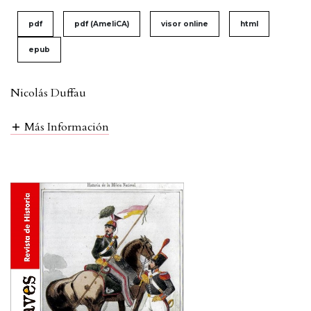
pdf
pdf (AmeliCA)
visor online
html
epub
Nicolás Duffau
Más Información