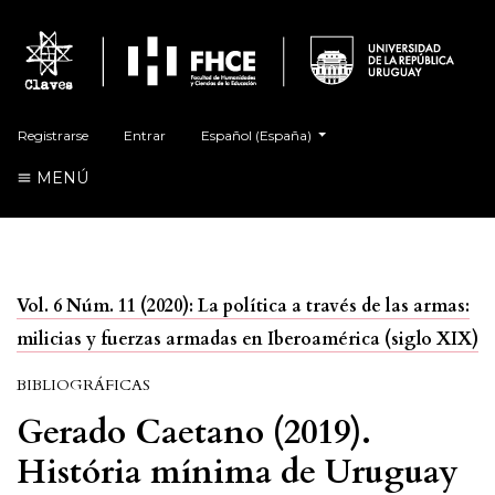
##plugins.themes.healthSciences.language.t
Registrarse
Entrar
Español (España)
MENÚ
Vol. 6 Núm. 11 (2020): La política a través de las armas:
milicias y fuerzas armadas en Iberoamérica (siglo XIX)
BIBLIOGRÁFICAS
Gerado Caetano (2019).
História mínima de Uruguay