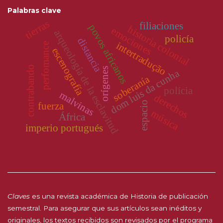
Palabras clave
tierras
filiaciones
povos africanos
historia colonial
emociones
arqueología de la esclavitud
policía
distancia
intertradução
perfomance
escenografía
contrabando
orígenes
dom luis da cunha
soberanía
polícia
malvinas
derechos
espacio
fuerza
música
África
imperio portugués
Claves
es una revista académica de Historia de publicación
semestral. Para asegurar que sus artículos sean inéditos y
originales, los textos recibidos son revisados por el programa