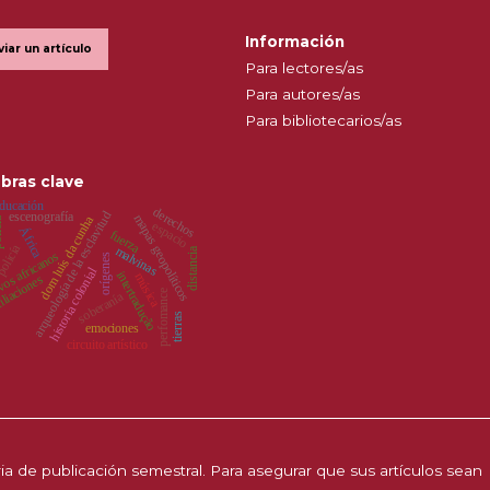
Información
viar un artículo
Para lectores/as
Para autores/as
Para bibliotecarios/as
bras clave
ducación
derechos
escenografía
arqueología de la esclavitud
mapas geopolíticos
dom luis da cunha
ia
espacio
África
fuerza
olicía
malvinas
distancia
os africanos
orígenes
historia colonial
intertradução
música
iliaciones
perfomance
soberanía
tierras
emociones
circuito artístico
a de publicación semestral. Para asegurar que sus artículos sean