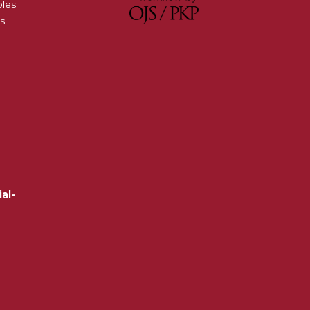
oles
es
al-