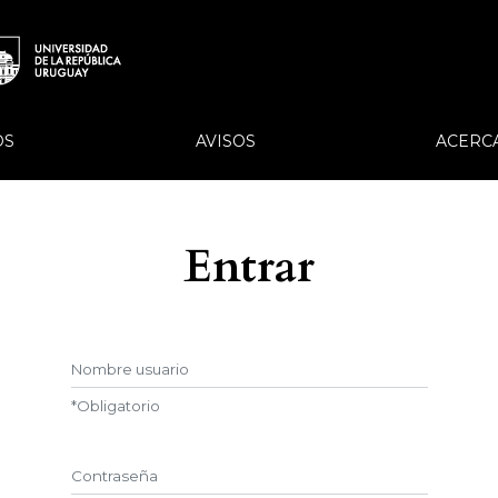
OS
AVISOS
ACERC
Entrar
Nombre usuario
*
Obligatorio
Contraseña