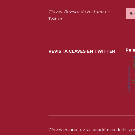
Claves. Revista de Historia
en
En
Twitter
Pala
REVISTA CLAVES EN TWITTER
e
políc
p
historia epidémica
pov
f
Claves
es una revista académica de Histori