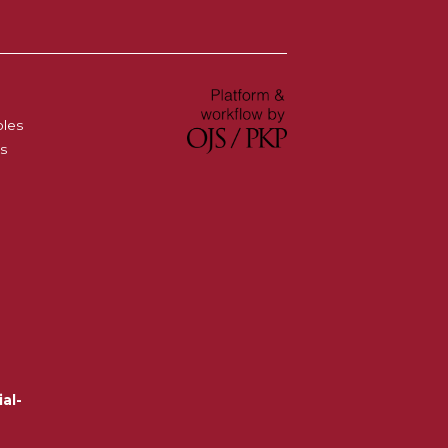
oles
es
al-