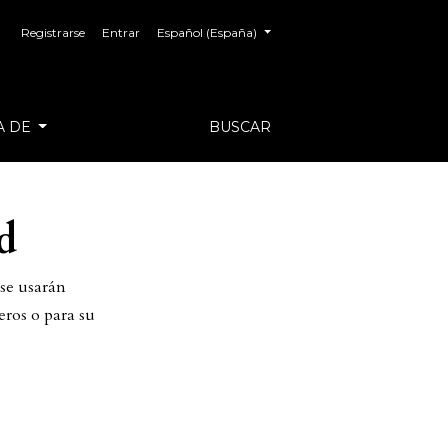
##plugins.themes.healthSciences.language.toggl
Registrarse
Entrar
Español (España)
A DE
BUSCAR
d
 se usarán
eros o para su