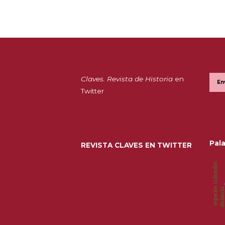
Claves. Revista de Historia
en
En
Twitter
Pala
REVISTA CLAVES EN TWITTER
s
espacios culturales
a
distanci