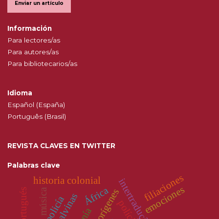
Enviar un artículo
Información
Para lectores/as
Para autores/as
Para bibliotecarios/as
Idioma
Español (España)
Português (Brasil)
REVISTA CLAVES EN TWITTER
Palabras clave
filiaciones
historia colonial
intertradução
emociones
África
música
orígenes
malvinas
policía
polícia