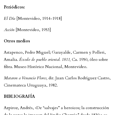
Periódicos:
El Día
[Montevideo, 1914-1918]
Acción
[Montevideo, 1953]
Otros medios
Astapenco, Pedro Miguel; Garayalde, Carmen y Polleri,
Amalia.
Éxodo de pueblo oriental. 1811,
Ca. 1950, óleo sobre
fibra. Museo Histórico Nacional, Montevideo.
Mataron a Venancio Flores,
dir. Juan Carlos Rodríguez Castro,
Cinemateca Uruguaya, 1982.
BIBLIOGRAFÍA
Azpiroz, Andrés, «De “salvajes” a heroicos; la construcción
de la voz y la imagen del “indio Charrúa” desde 1830 a os