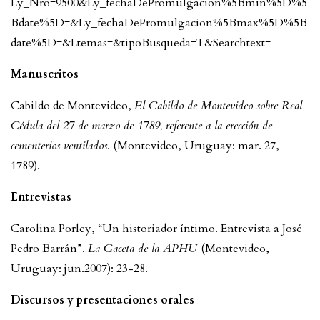
Ly_Nro=9500&Ly_fechaDePromulgacion%5Bmin%5D%5
Bdate%5D=&Ly_fechaDePromulgacion%5Bmax%5D%5B
date%5D=&Ltemas=&tipoBusqueda=T&Searchtext
=
Manuscritos
Cabildo de Montevideo,
El Cabildo de Montevideo sobre Real
Cédula del 27 de marzo de 1789, referente a la erección de
cementerios ventilados.
(Montevideo, Uruguay: mar. 27,
1789).
Entrevistas
Carolina Porley, “Un historiador íntimo. Entrevista a José
Pedro Barrán”.
La Gaceta de la APHU
(Montevideo,
Uruguay: jun.2007): 23-28.
Discursos y presentaciones orales