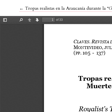
Volver a los detalles del artículo
←
Tropas realistas en la Araucanía durante la “G