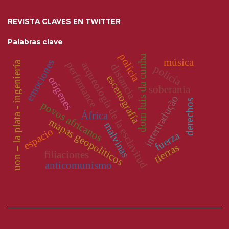
REVISTA CLAVES EN TWITTER
Palabras clave
polícia
dom luis da cunha
música
emociones
uon – la plata - ingeniería
arqueología de la esclavitud
perfomance
distancia
policía
escenografía
orígenes
soberanía
intertradução
derechos
povos africanos
África
mapas geopolíticos
malvinas
espacio
fuerza
tierras
filiaciones
anticomunismo