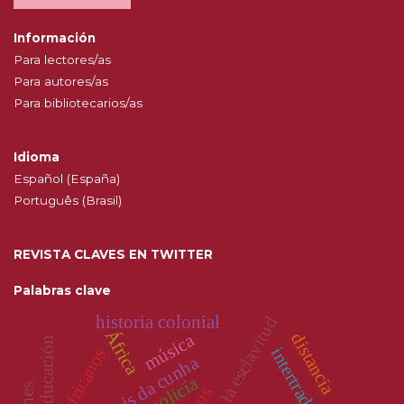
Información
Para lectores/as
Para autores/as
Para bibliotecarios/as
Idioma
Español (España)
Português (Brasil)
REVISTA CLAVES EN TWITTER
Palabras clave
historia colonial
África
distancia
música
educación
intertradução
povos africanos
dom luis da cunha
policía