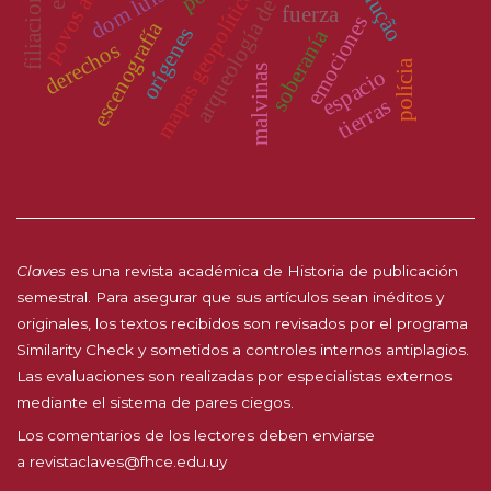
arqueología de la esclavitud
filiaciones
mapas geopolíticos
fuerza
emociones
escenografía
orígenes
soberanía
derechos
polícia
malvinas
espacio
tierras
Claves
es una revista académica de Historia de publicación
semestral. Para asegurar que sus artículos sean inéditos y
originales, los textos recibidos son revisados por el programa
Similarity Check y sometidos a controles internos antiplagios.
Las evaluaciones son realizadas por especialistas externos
mediante el sistema de pares ciegos.
Los comentarios de los lectores deben enviarse
a
revistaclaves@fhce.edu.uy