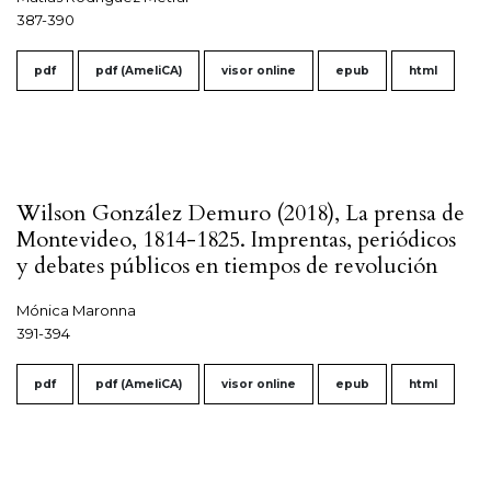
387-390
pdf
pdf (AmeliCA)
visor online
epub
html
Wilson González Demuro (2018), La prensa de
Montevideo, 1814-1825. Imprentas, periódicos
y debates públicos en tiempos de revolución
Mónica Maronna
391-394
pdf
pdf (AmeliCA)
visor online
epub
html