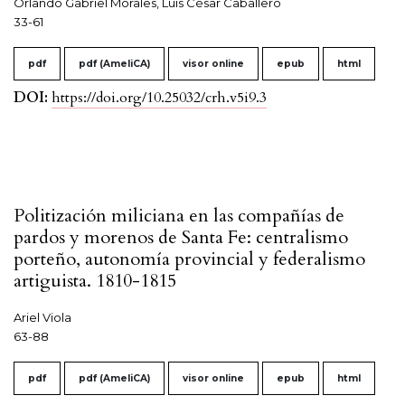
Orlando Gabriel Morales, Luis César Caballero
33-61
pdf
pdf (AmeliCA)
visor online
epub
html
DOI:
https://doi.org/10.25032/crh.v5i9.3
Politización miliciana en las compañías de
pardos y morenos de Santa Fe: centralismo
porteño, autonomía provincial y federalismo
artiguista. 1810-1815
Ariel Viola
63-88
pdf
pdf (AmeliCA)
visor online
epub
html