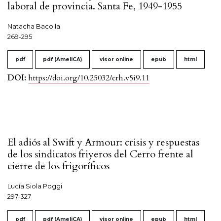
laboral de provincia. Santa Fe, 1949-1955
Natacha Bacolla
269-295
pdf
pdf (AmeliCA)
visor online
epub
html
DOI:
https://doi.org/10.25032/crh.v5i9.11
El adiós al Swift y Armour: crisis y respuestas
de los sindicatos friyeros del Cerro frente al
cierre de los frigoríficos
Lucía Siola Poggi
297-327
pdf
pdf (AmeliCA)
visor online
epub
html