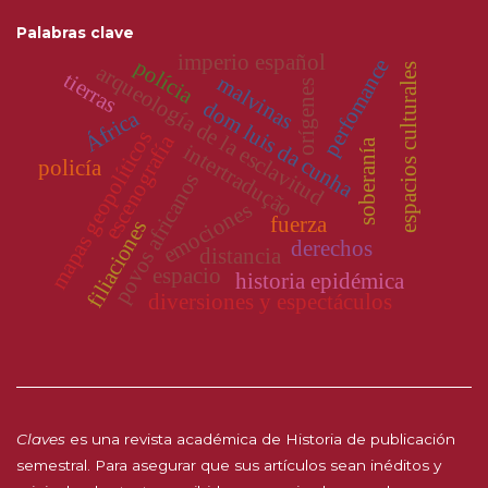
Palabras clave
imperio español
perfomance
polícia
arqueología de la esclavitud
espacios culturales
tierras
malvinas
orígenes
dom luis da cunha
África
mapas geopolíticos
escenografía
soberanía
intertradução
policía
povos africanos
emociones
fuerza
filiaciones
derechos
distancia
espacio
historia epidémica
diversiones y espectáculos
Claves
es una revista académica de Historia de publicación
semestral. Para asegurar que sus artículos sean inéditos y