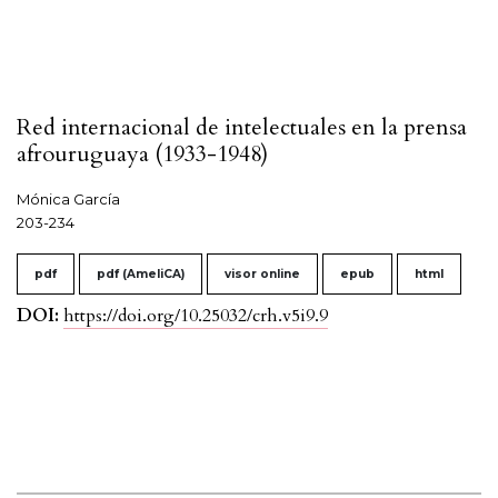
Red internacional de intelectuales en la prensa
afrouruguaya (1933-1948)
Mónica García
203-234
pdf
pdf (AmeliCA)
visor online
epub
html
DOI:
https://doi.org/10.25032/crh.v5i9.9