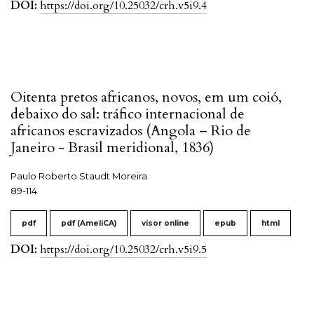
DOI:
https://doi.org/10.25032/crh.v5i9.4
Oitenta pretos africanos, novos, em um coió,
debaixo do sal: tráfico internacional de
africanos escravizados (Angola – Rio de
Janeiro - Brasil meridional, 1836)
Paulo Roberto Staudt Moreira
89-114
pdf
pdf (AmeliCA)
visor online
epub
html
DOI:
https://doi.org/10.25032/crh.v5i9.5