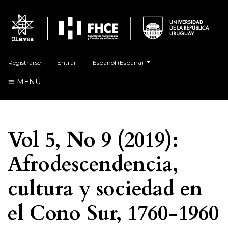
##plugins.themes.healthSciences.language.t
Registrarse
Entrar
Español (España)
MENÚ
Vol 5, No 9 (2019):
Afrodescendencia,
cultura y sociedad en
el Cono Sur, 1760-1960