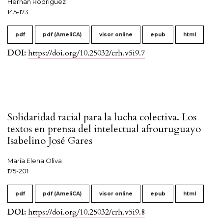
Hernán Rodríguez
145-173
pdf
pdf (AmeliCA)
visor online
epub
html
DOI:
https://doi.org/10.25032/crh.v5i9.7
Solidaridad racial para la lucha colectiva. Los
textos en prensa del intelectual afrouruguayo
Isabelino José Gares
María Elena Oliva
175-201
pdf
pdf (AmeliCA)
visor online
epub
html
DOI:
https://doi.org/10.25032/crh.v5i9.8