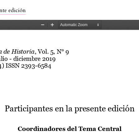
 artículo
ente edición