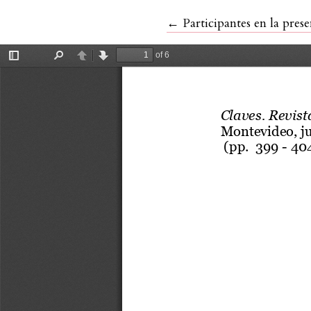
Volver a los detalles del
←
Participantes en la pres