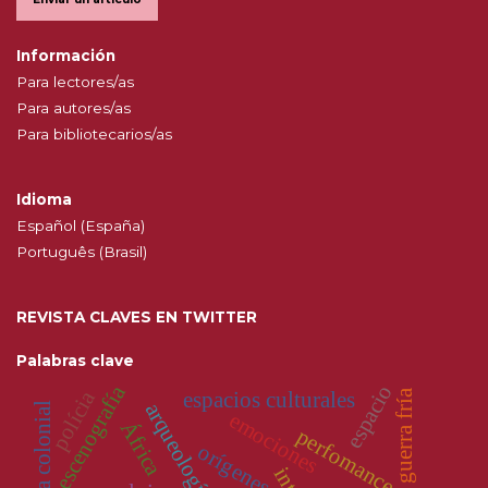
Información
Para lectores/as
Para autores/as
Para bibliotecarios/as
Idioma
Español (España)
Português (Brasil)
REVISTA CLAVES EN TWITTER
Palabras clave
escenografía
espacio
polícia
guerra fría
espacios culturales
historia colonial
emociones
África
perfomance
orígenes