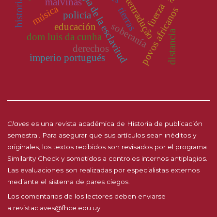
arqueología de la esclavitud
intertradução
malvinas
fuerza
música
povos africanos
tierras
policía
soberanía
educación
distancia
dom luis da cunha
derechos
imperio portugués
Claves
es una revista académica de Historia de publicación
semestral. Para asegurar que sus artículos sean inéditos y
originales, los textos recibidos son revisados por el programa
Similarity Check y sometidos a controles internos antiplagios.
Las evaluaciones son realizadas por especialistas externos
mediante el sistema de pares ciegos.
Los comentarios de los lectores deben enviarse
a
revistaclaves@fhce.edu.uy