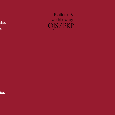
oles
es
al-