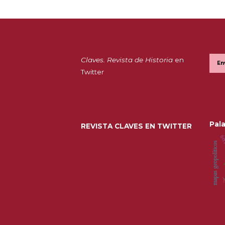
Claves. Revista de Historia
en
En
Twitter
Pala
REVISTA CLAVES EN TWITTER
tie
mapas geopolíticos
a
Á