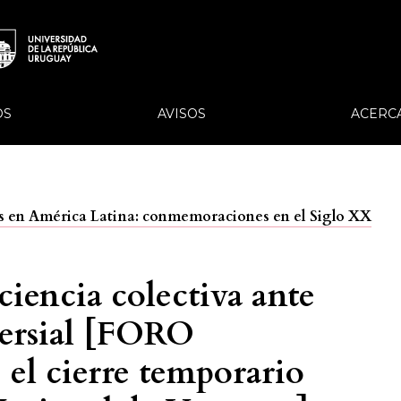
OS
AVISOS
ACERC
ias en América Latina: conmemoraciones en el Siglo XX
iencia colectiva ante
versial [FORO
 el cierre temporario