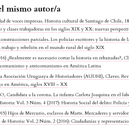
del mismo autor/a
d de voces impresas. Historia cultural de Santiago de Chile, 
o y clases trabajadoras en los siglos XIX y XX: nuevas perspect
construcciones parciales. Los policías escritores y la historia de
, trabajo y rebelión en el mundo rural del siglo XIX
6) ¿Realmente es necesario cortar la historia en rebanadas?
,
Cl
sa: comunismo y anticomunismo en América Latina
la Asociación Uruguaya de Historiadores (AUDHI)
,
Claves. Rev
tigo en América, siglos XVIII – XX
Candidata a la corona. La infanta Carlota Joaquina en el labe
Historia: Vol. 3 Núm. 4 (2017): Historia Social del delito: Polic
5) Hijos de Mercurio, esclavos de Marte. Mercaderes y servidores
a de Historia: Vol. 2 Núm. 2 (2016): Ciudadanías y representacio