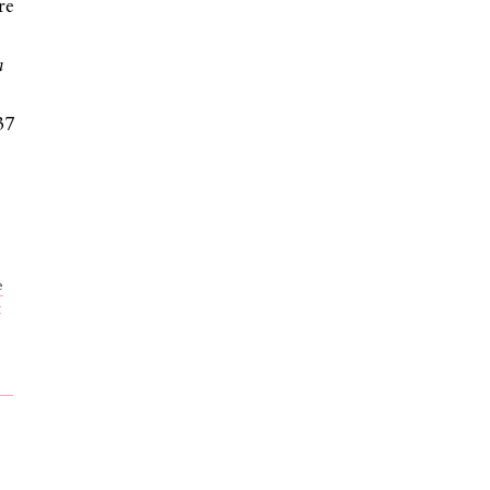
re
a
37
e
l