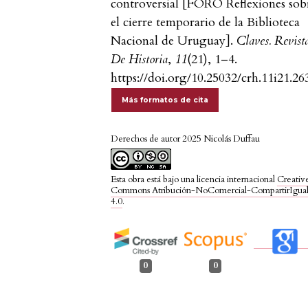
controversial [FORO Reflexiones sob
el cierre temporario de la Biblioteca
Nacional de Uruguay].
Claves. Revist
De Historia
,
11
(21), 1–4.
https://doi.org/10.25032/crh.11i21.26
Más formatos de cita
Derechos de autor 2025 Nicolás Duffau
Esta obra está bajo una licencia internacional
Creativ
Commons Atribución-NoComercial-CompartirIgua
4.0
.
0
0