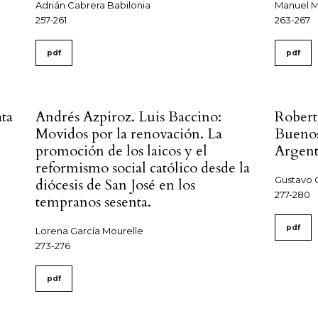
Adrián Cabrera Babilonia
Manuel M
257-261
263-267
pdf
pdf
ta
Andrés Azpiroz. Luis Baccino:
Roberto
Movidos por la renovación. La
Buenos
promoción de los laicos y el
Argent
reformismo social católico desde la
Gustavo 
diócesis de San José en los
277-280
tempranos sesenta.
pdf
Lorena García Mourelle
273-276
pdf