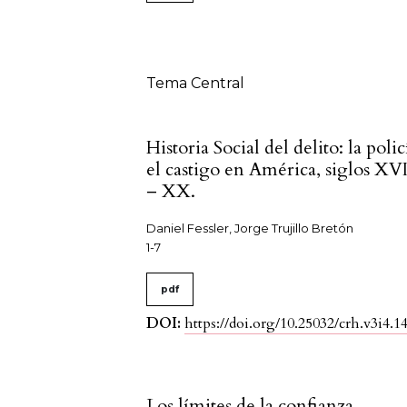
Tabla de contenidos
Tema Central
Historia Social del delito: la polic
el castigo en América, siglos XVI
– XX.
Daniel Fessler, Jorge Trujillo Bretón
1-7
pdf
DOI:
https://doi.org/10.25032/crh.v3i4.1
Los límites de la confianza.