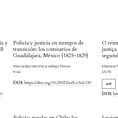
ía y
Policía y justicia en tiempos de
O crime
II
transición: los comisarios de
justiça
Guadalajara, México (1825-1829)
segund
Mercedes Verónica Vallejo Flores
Mariana 
9-44
45-75
DOI:
https://doi.org/10.25032/crh.v3i4.130
pdf
40
DOI:
ht
Policías rurales en Chile: los
Legion