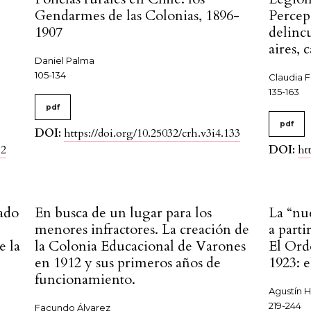
Gendarmes de las Colonias, 1896-
Percep
a
1907
delinc
aires, 
Daniel Palma
105-134
Claudia F
135-163
pdf
pdf
DOI:
https://doi.org/10.25032/crh.v3i4.133
12
DOI:
ht
tado
En busca de un lugar para los
La “nu
menores infractores. La creación de
a parti
e la
la Colonia Educacional de Varones
El Ord
en 1912 y sus primeros años de
1923: 
funcionamiento.
Agustín 
219-244
Facundo Álvarez