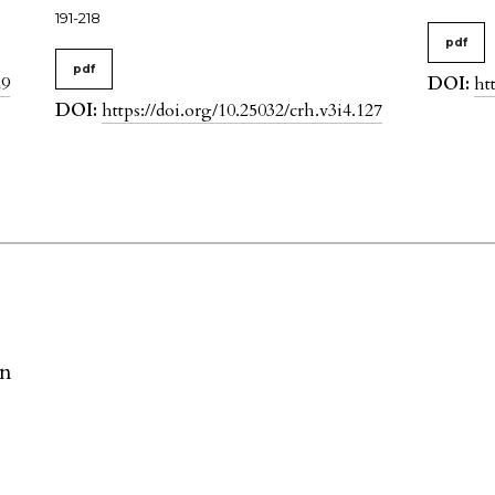
191-218
pdf
pdf
29
DOI:
ht
DOI:
https://doi.org/10.25032/crh.v3i4.127
ón