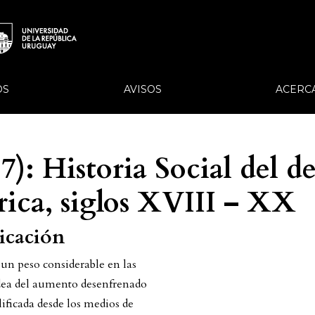
OS
AVISOS
ACERC
7): Historia Social del de
rica, siglos XVIII – XX
licación
 un peso considerable en las
idea del aumento desenfrenado
ificada desde los medios de