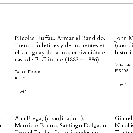
Nicolás Duffau. Armar el Bandido.
John M
Prensa, folletines y delincuentes en
(coordi
el Uruguay de la modernización: el
histor
caso de El Clinudo (1882 – 1886).
Mauricio
193-196
Daniel Fessler
187-191
pdf
pdf
,
Ana Frega, (coordinadora),
Gianel
a
Mauricio Bruno, Santiago Delgado,
Nicolá
Daniel Fessler, Los orientales en
Trajte