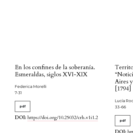
#
En los confines de la soberanía.
Territo
Esmeraldas, siglos XVI-XIX
“Notic
Aires 
Federica Morelli
[1794]
7-31
Lucía Rod
pdf
33-66
DOI:
https://doi.org/10.25032/crh.v1i1.2
pdf
DOI:
ht