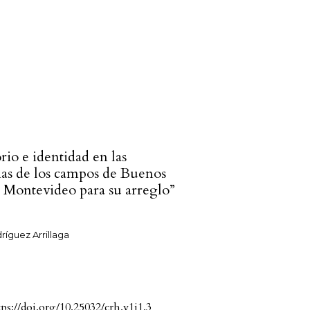
rio e identidad en las
ias de los campos de Buenos
y Montevideo para su arreglo”
ríguez Arrillaga
tps://doi.org/10.25032/crh.v1i1.3