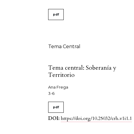
##issue.tableOfContents#
pdf
Tabla de contenidos
Tema Central
Tema central: Soberanía y
Territorio
Ana Frega
3-6
pdf
DOI:
https://doi.org/10.25032/crh.v1i1.1