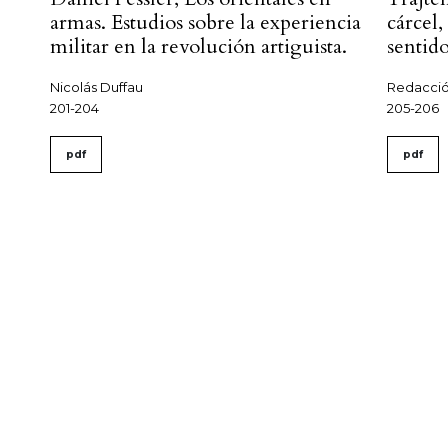
armas. Estudios sobre la experiencia
cárcel,
militar en la revolución artiguista.
sentid
Nicolás Duffau
Redacció
201-204
205-206
pdf
pdf