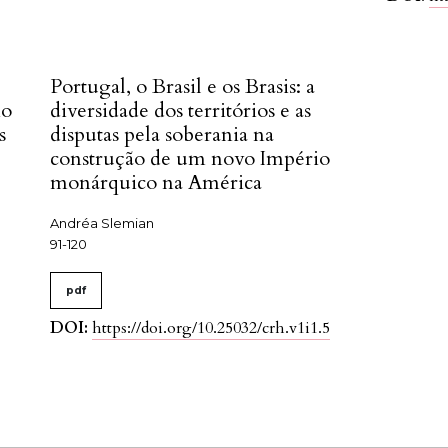
Portugal, o Brasil e os Brasis: a
io
diversidade dos territórios e as
s
disputas pela soberania na
construção de um novo Império
monárquico na América
Andréa Slemian
91-120
pdf
DOI:
https://doi.org/10.25032/crh.v1i1.5