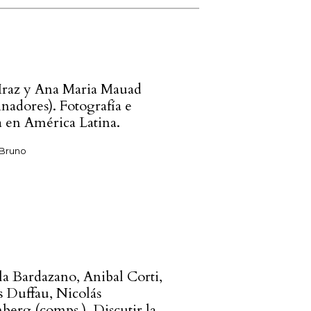
raz y Ana Maria Mauad
nadores). Fotografía e
ia en América Latina.
 Bruno
la Bardazano, Anibal Corti,
s Duffau, Nicolás
nberg (comps.), Discutir la