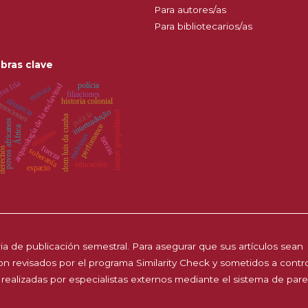
Para autores/as
Para bibliotecarios/as
bras clave
rra fría
polícia
arqueología de la esclavitud
música
filiaciones
distancia
historia colonial
mociones
intertradução
mapas geopolíticos
policía
dom luis da cunha
povos africanos
perfomance
África
orígenes
malvinas
tierras
fuerza
rechos
soberanía
educación
espacio
a de publicación semestral. Para asegurar que sus artículos sean
 son revisados por el programa Similarity Check y sometidos a contr
 realizadas por especialistas externos mediante el sistema de par