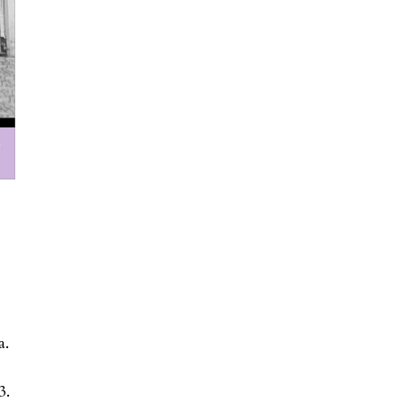
a.
3.