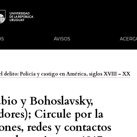
OS
AVISOS
ACERC
el delito: Policía y castigo en América, siglos XVIII – XX
ábio y Bohoslavsky,
ores); Circule por la
ones, redes y contactos