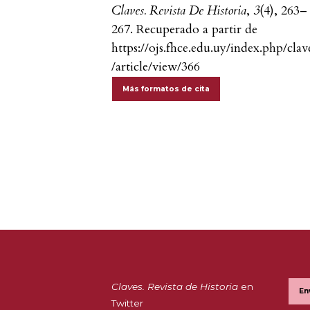
Claves. Revista De Historia
,
3
(4), 263–
267. Recuperado a partir de
https://ojs.fhce.edu.uy/index.php/clav
/article/view/366
Más formatos de cita
Claves. Revista de Historia
en
En
Twitter