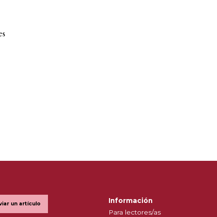
es
Información
viar un artículo
Para lectores/as