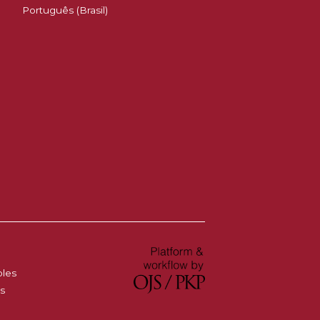
Português (Brasil)
oles
es