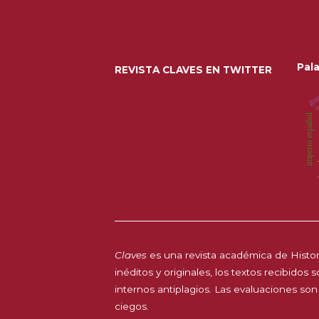
Pala
REVISTA CLAVES EN TWITTER
gue
e
imperio español
de
Claves
es una revista académica de Histori
inéditos y originales, los textos recibidos
internos antiplagios. Las evaluaciones son
ciegos.