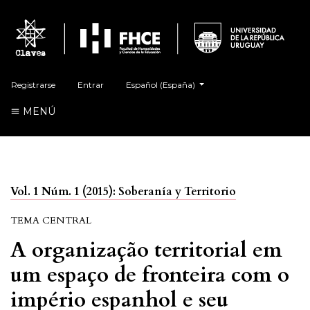
##plugins.themes.healthSciences.language.t
Registrarse
Entrar
Español (España)
MENÚ
Vol. 1 Núm. 1 (2015): Soberanía y Territorio
TEMA CENTRAL
A organização territorial em
um espaço de fronteira com o
império espanhol e seu