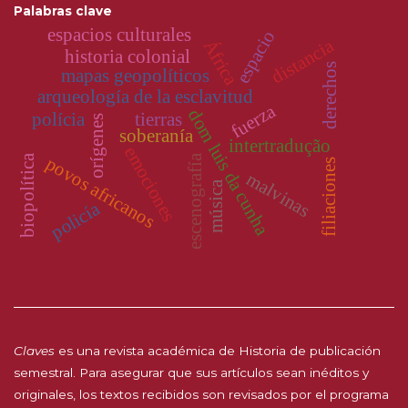
Palabras clave
espacios culturales
espacio
distancia
África
historia colonial
derechos
mapas geopolíticos
arqueología de la esclavitud
fuerza
dom luis da cunha
polícia
tierras
orígenes
soberanía
intertradução
emociones
escenografía
biopolítica
povos africanos
filiaciones
malvinas
música
policía
Claves
es una revista académica de Historia de publicación
semestral. Para asegurar que sus artículos sean inéditos y
originales, los textos recibidos son revisados por el programa