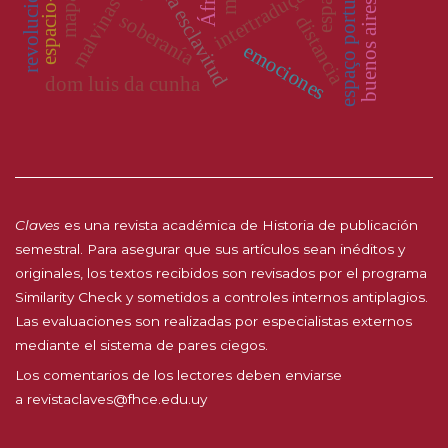
buenos aires siglo xix
espaço portuário
espacio
intertradução
malvinas
soberanía
distancia
emociones
dom luis da cunha
Claves
es una revista académica de Historia de publicación
semestral. Para asegurar que sus artículos sean inéditos y
originales, los textos recibidos son revisados por el programa
Similarity Check y sometidos a controles internos antiplagios.
Las evaluaciones son realizadas por especialistas externos
mediante el sistema de pares ciegos.
Los comentarios de los lectores deben enviarse
a
revistaclaves@fhce.edu.uy