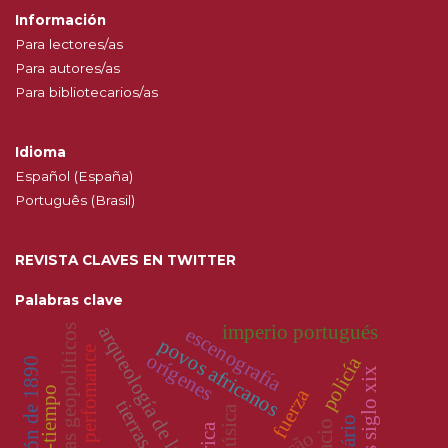
Información
Para lectores/as
Para autores/as
Para bibliotecarios/as
Idioma
Español (España)
Português (Brasil)
REVISTA CLAVES EN TWITTER
Palabras clave
imperio portugués
arqueología de la esclavitud
mapas geopolíticos
escenografía
povos africanos
perfomance
orígenes
policía
revolución de 1890
espacio-tiempo
fuerza
tierras
música
África