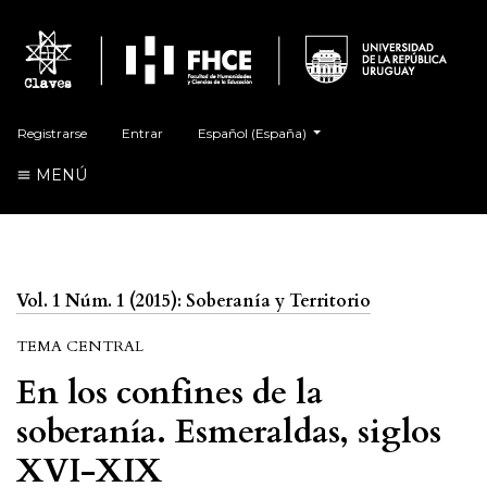
##plugins.themes.healthSciences.language.t
Registrarse
Entrar
Español (España)
MENÚ
Vol. 1 Núm. 1 (2015): Soberanía y Territorio
TEMA CENTRAL
En los confines de la
soberanía. Esmeraldas, siglos
XVI-XIX