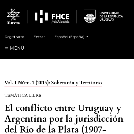
##plugins.themes.healthSciences.language.t
Registrarse
Entrar
Español (España)
MENÚ
Vol. 1 Núm. 1 (2015): Soberanía y Territorio
TEMÁTICA LIBRE
El conflicto entre Uruguay y
Argentina por la jurisdicción
del Río de la Plata (1907-