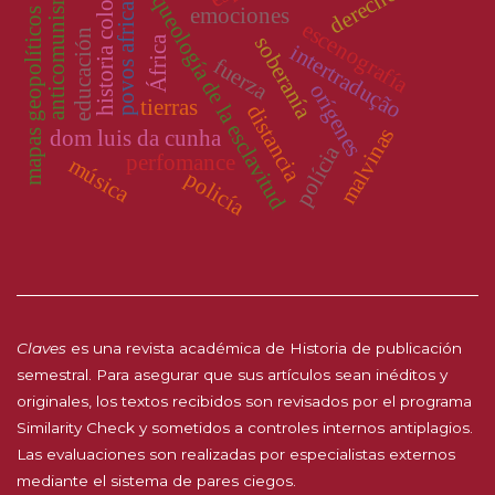
historia colonial
povos africanos
arqueología de la esclavitud
anticomunismo
derechos
emociones
mapas geopolíticos
escenografía
educación
soberanía
África
intertradução
fuerza
orígenes
tierras
distancia
malvinas
dom luis da cunha
polícia
perfomance
música
policía
Claves
es una revista académica de Historia de publicación
semestral. Para asegurar que sus artículos sean inéditos y
originales, los textos recibidos son revisados por el programa
Similarity Check y sometidos a controles internos antiplagios.
Las evaluaciones son realizadas por especialistas externos
mediante el sistema de pares ciegos.