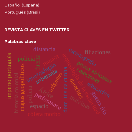
Español (España)
Português (Brasil)
REVISTA CLAVES EN TWITTER
Palabras clave
distancia
escenografía
filiaciones
arqueología de la esclavitud
música
imperio portugués
fuerza
polícia
povos africanos
intertradução
mapas geopolíticos
emociones
dom luis da cunha
soberanía
orígenes
historia colonial
derechos
educación
policía
África
guerra fría
perfomance
malvinas
espacio
cólera morbo