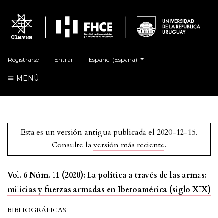
##plugins.themes.healthSciences.language.t
Registrarse
Entrar
Español (España)
MENÚ
Esta es un versión antigua publicada el 2020-12-15.
Consulte la
versión más reciente
.
Vol. 6 Núm. 11 (2020): La política a través de las armas:
milicias y fuerzas armadas en Iberoamérica (siglo XIX)
BIBLIOGRÁFICAS