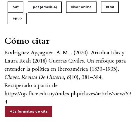
pdf
pdf (AmeliCA)
visor online
html
epub
Cómo citar
Rodríguez Ayçaguer, A. M. . (2020). Ariadna Islas y
Laura Reali (2018) Guerras Civiles. Un enfoque para
entender la política en Iberoamérica (1830-1935).
Claves. Revista De Historia
,
6
(10), 381–384.
Recuperado a partir de
https://ojs.fhce.edu.uy/index.php/claves/article/view/59
4
Más formatos de cita