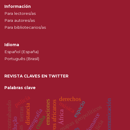
Información
Para lectores/as
Para autores/as
Para bibliotecarios/as
Idioma
Español (España)
Português (Brasil)
REVISTA CLAVES EN TWITTER
Palabras clave
policía
derechos
medios de comunicación
emociones
espacio
povos africanos
música
contrabando
distancia
mapas geopolíticos
tierras
escenografía
África
perfomance
polícia