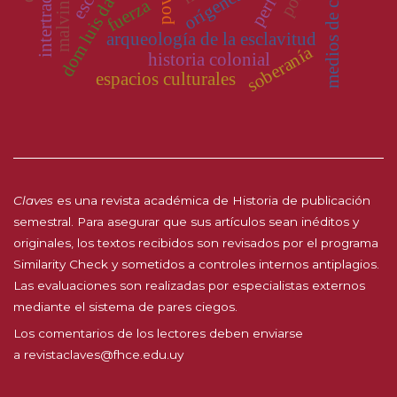
dom luis da cunha
intertradução
orígenes
malvinas
fuerza
arqueología de la esclavitud
soberanía
historia colonial
espacios culturales
Claves
es una revista académica de Historia de publicación
semestral. Para asegurar que sus artículos sean inéditos y
originales, los textos recibidos son revisados por el programa
Similarity Check y sometidos a controles internos antiplagios.
Las evaluaciones son realizadas por especialistas externos
mediante el sistema de pares ciegos.
Los comentarios de los lectores deben enviarse
a
revistaclaves@fhce.edu.uy