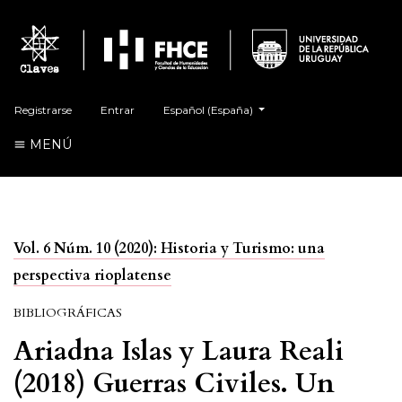
##plugins.themes.healthSciences.language.t
Registrarse
Entrar
Español (España)
MENÚ
Vol. 6 Núm. 10 (2020): Historia y Turismo: una
perspectiva rioplatense
BIBLIOGRÁFICAS
Ariadna Islas y Laura Reali
(2018) Guerras Civiles. Un