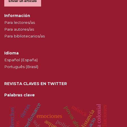
Enviar un artículo
Información
Para lectores/as
Para autores/as
Para bibliotecarios/as
Idioma
Español (España)
Português (Brasil)
REVISTA CLAVES EN TWITTER
Palabras clave
perfomance
tierras
música
historia colonial
povos africanos
filiaciones
derechos
distancia
emociones
espacio
policía