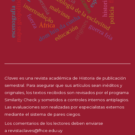
arqueología de la esclavitud
soberanía
mapas geopolíticos
intertradução
malvinas
escenografía
polícia
fuerza
dom luis da cunha
orígenes
África
guerra fría
educación
Claves
es una revista académica de Historia de publicación
semestral. Para asegurar que sus artículos sean inéditos y
originales, los textos recibidos son revisados por el programa
Similarity Check y sometidos a controles internos antiplagios.
Las evaluaciones son realizadas por especialistas externos
mediante el sistema de pares ciegos.
Los comentarios de los lectores deben enviarse
a
revistaclaves@fhce.edu.uy