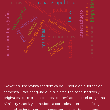
arqueología de la esclavitud
biopolítica
mapas geopolíticos
tierras
povos africanos
escenografía
policía
instrucción topográfica
fuerza
intertradução
soberanía
perfomance
dom luis da cunha
música
orígenes
anticomunismo
espacio
malvinas
África
emociones
distancia
derechos
polícia
Claves
es una revista académica de Historia de publicación
semestral. Para asegurar que sus artículos sean inéditos y
originales, los textos recibidos son revisados por el programa
Similarity Check y sometidos a controles internos antiplagios.
Las evaluaciones son realizadas por especialistas externos