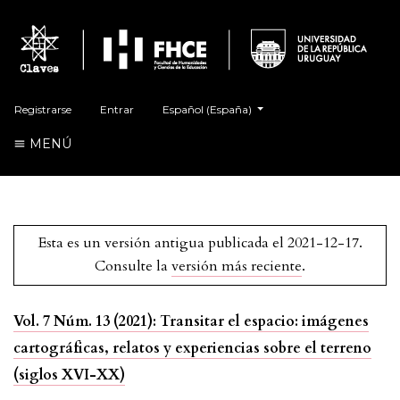
##plugins.themes.healthSciences.language.t
Registrarse
Entrar
Español (España)
MENÚ
Esta es un versión antigua publicada el 2021-12-17.
Consulte la
versión más reciente
.
Vol. 7 Núm. 13 (2021): Transitar el espacio: imágenes
cartográficas, relatos y experiencias sobre el terreno
(siglos XVI-XX)