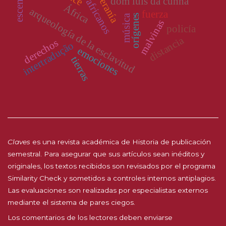
povos africanos
soberanía
dom luis da cunha
África
arqueología de la esclavitud
fuerza
orígenes
música
malvinas
policía
distancia
derechos
intertradução
emociones
tierras
Claves
es una revista académica de Historia de publicación
semestral. Para asegurar que sus artículos sean inéditos y
originales, los textos recibidos son revisados por el programa
Similarity Check y sometidos a controles internos antiplagios.
Las evaluaciones son realizadas por especialistas externos
mediante el sistema de pares ciegos.
Los comentarios de los lectores deben enviarse