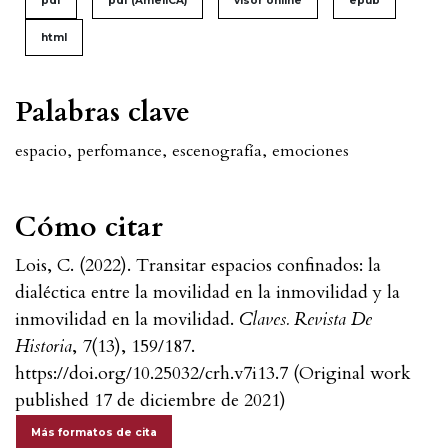
pdf
pdf (AmeliCA)
visor online
epub
html
Palabras clave
espacio
,
perfomance
,
escenografía
,
emociones
Cómo citar
Lois, C. (2022). Transitar espacios confinados: la
dialéctica entre la movilidad en la inmovilidad y la
inmovilidad en la movilidad.
Claves. Revista De
Historia
,
7
(13), 159/187.
https://doi.org/10.25032/crh.v7i13.7 (Original work
published 17 de diciembre de 2021)
Más formatos de cita