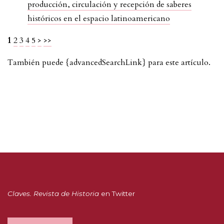
producción, circulación y recepción de saberes
históricos en el espacio latinoamericano
1
2
3
4
5
>
>>
También puede {advancedSearchLink} para este artículo.
Claves. Revista de Historia
en Twitter