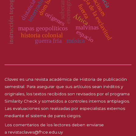
arqueología de la esclavitud
instrucción topográfica
intertradução
filiaciones
escenografía
soberanía
distancia
fuerza
orígenes
África
malvinas
mapas geopolíticos
espacio
historia colonial
guerra fría
música
Claves
es una revista académica de Historia de publicación
semestral. Para asegurar que sus artículos sean inéditos y
originales, los textos recibidos son revisados por el programa
Similarity Check y sometidos a controles internos antiplagios.
Las evaluaciones son realizadas por especialistas externos
mediante el sistema de pares ciegos.
Los comentarios de los lectores deben enviarse
a
revistaclaves@fhce.edu.uy