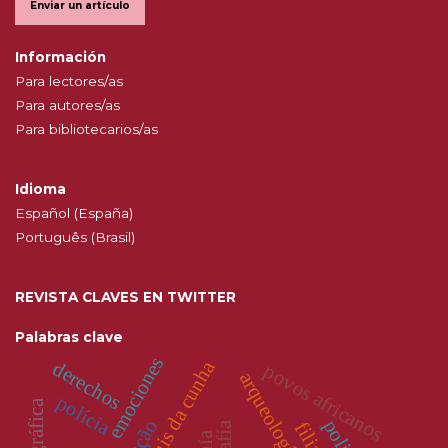
Enviar un artículo
Información
Para lectores/as
Para autores/as
Para bibliotecarios/as
Idioma
Español (España)
Português (Brasil)
REVISTA CLAVES EN TWITTER
Palabras clave
emociones
dom luis da cunha
derechos
povos africanos
polícia
policía