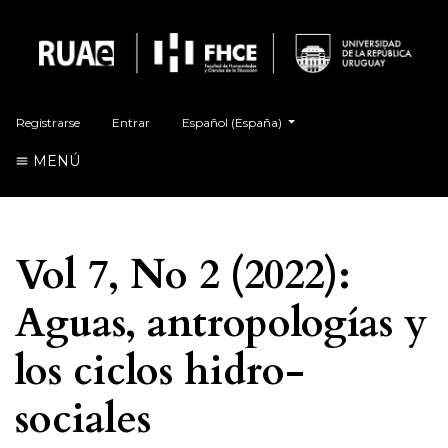
Cambiar el idioma. El actual es:
Registrarse
Entrar
Español (España)
MENÚ
Vol 7, No 2 (2022):
Aguas, antropologías y
los ciclos hidro-
sociales