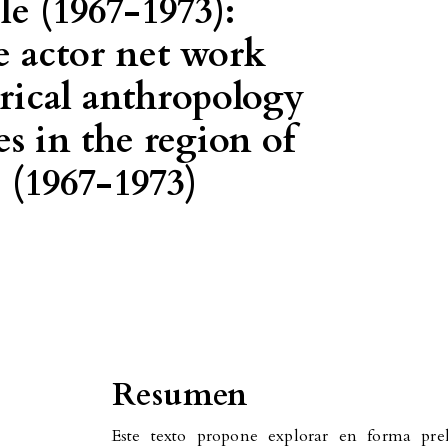
le (1967-1973):
he actor net work
orical anthropology
s in the region of
 (1967-1973)
Resumen
Este texto propone explorar en forma pre