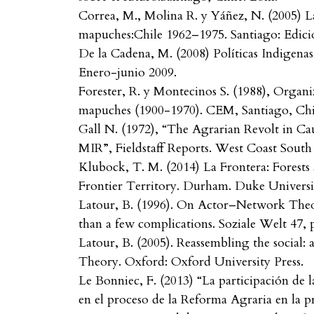
Correa, M., Molina R. y Yáñez, N. (2005) La
mapuches:Chile 1962–1975. Santiago: Edic
De la Cadena, M. (2008) Políticas Indigenas
Enero-junio 2009.
Forester, R. y Montecinos S. (1988), Organiz
mapuches (1900-1970). CEM, Santiago, Chi
Gall N. (1972), “The Agrarian Revolt in C
MIR”, Fieldstaff Reports. West Coast South 
Klubock, T. M. (2014) La Frontera: Forests 
Frontier Territory. Durham. Duke Universit
Latour, B. (1996). On Actor–Network Theor
than a few complications. Soziale Welt 47, 
Latour, B. (2005). Reassembling the social
Theory. Oxford: Oxford University Press.
Le Bonniec, F. (2013) “La participación de
en el proceso de la Reforma Agraria en la p