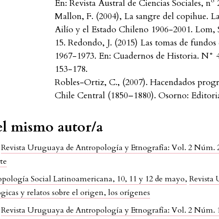
En: Revista Austral de Ciencias Sociales, nº 
Mallon, F. (2004), La sangre del copihue.
Ailío y el Estado Chileno 1906-2001. Lom, 
15. Redondo, J. (2015) Las tomas de fundos 
1967-1973. En: Cuadernos de Historia. N° 4
153-178.
Robles-Ortiz, C., (2007). Hacendados progr
Chile Central (1850–1880). Osorno: Editori
del mismo autor/a
,
Revista Uruguaya de Antropología y Etnografía: Vol. 2 Núm. 2 
te
opología Social Latinoamericana, 10, 11 y 12 de mayo
,
Revista 
icas y relatos sobre el origen, los orígenes
,
Revista Uruguaya de Antropología y Etnografía: Vol. 2 Núm. 1 