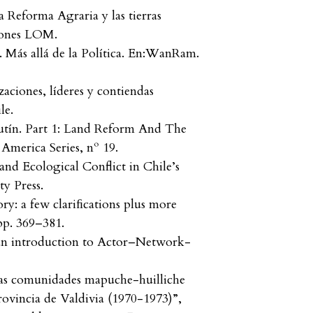
 Reforma Agraria y las tierras
iones LOM.
. Más allá de la Política. En:WanRam.
aciones, líderes y contiendas
le.
autín. Part 1: Land Reform And The
America Series, nº 19.
and Ecological Conflict in Chile’s
y Press.
y: a few clariﬁcations plus more
pp. 369–381.
: an introduction to Actor–Network-
 las comunidades mapuche-huilliche
rovincia de Valdivia (1970-1973)”,