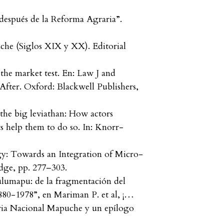
 después de la Reforma Agraria”.
uche (Siglos XIX y XX). Editorial
he market test. En: Law J and
fter. Oxford: Blackwell Publishers,
the big leviathan: How actors
s help them to do so. In: Knorr-
y: Towards an Integration of Micro-
dge, pp. 277–303.
lumapu: de la fragmentación del
80-1978”, en Mariman P. et al, ¡…
ria Nacional Mapuche y un epílogo