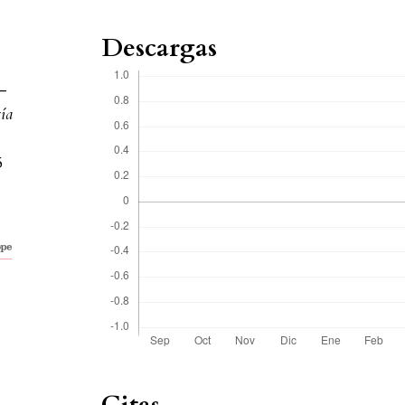
Descargas
7-
ía
5