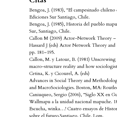
Citas
Bengoa, J. (1983), “El campesinado chileno
Ediciones Sur Santiago, Chile.
Bengoa, J. (1985), Historia del pueblo map
Sur, Santiago, Chile.
Callon M (2009) Actor-Network Theory – t
Hassard J (eds) Actor Network Theory and A
pp. 181–195.
Callon, M. y Latour, B. (1981) Unscrewing 
macro-structure reality and how sociologist
Cetina, K. y Cicourel, A. (eds)
Advances in Social Theory and Methodolog
and MacroSociologies. Boston, MA: Routle
Caniuqueo, Sergio (2006), “Siglo XX en Gu
Wallmapu a la unidad nacional mapuche. 18
Escucha, winka…! Cuatro ensayos de Histo
sobre el futuro.Santiago, Chile. Lom.