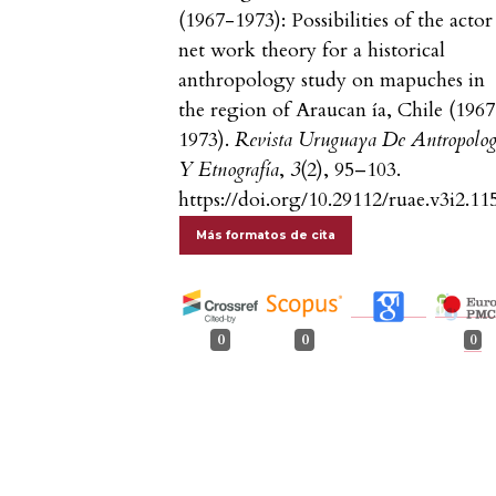
(1967-1973): Possibilities of the actor
net work theory for a historical
anthropology study on mapuches in
the region of Araucan ía, Chile (196
1973).
Revista Uruguaya De Antropolog
Y Etnografía
,
3
(2), 95–103.
https://doi.org/10.29112/ruae.v3i2.11
Más formatos de cita
0
0
0