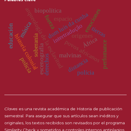
arqueología de la esclavitud
emociones
biopolítica
dom luis da cunha
fuerza
espacio
música
intertradução
educación
tierras
orígenes
historia colonial
soberanía
África
povos africanos
perfomance
escenografía
malvinas
derechos
policía
distancia
polícia
Claves
es una revista académica de Historia de publicación
semestral. Para asegurar que sus artículos sean inéditos y
originales, los textos recibidos son revisados por el programa
Similarity Check y sometidos a controles internos antiplagios.