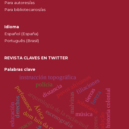
Para autores/as
Para bibliotecarios/as
Idioma
Español (España)
Português (Brasil)
REVISTA CLAVES EN TWITTER
Palabras clave
povos africanos
instrucción topográfica
filiaciones
polícia
distancia
perfomance
tierras
historia colonial
fuerza
arqueología de la esclavitud
malvinas
derechos
soberanía
educación
África
escenografía
dom luis da cunha
música
intertradução
orígenes
espacio