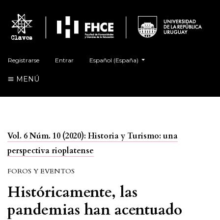
##plugins.themes.healthSciences.language.t
Registrarse
Entrar
Español (España)
MENÚ
Vol. 6 Núm. 10 (2020): Historia y Turismo: una
perspectiva rioplatense
FOROS Y EVENTOS
Históricamente, las
pandemias han acentuado