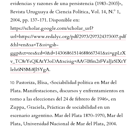
evidencias y razones de una persistencia (1983-2003)»,
Revista Uruguaya de Ciencia Política, Vol. 14, N.º 1,
2004, pp. 137-171. Disponible en:
https://scholar.google.com/scholar_url?
url=https://www.redalyc.org/pdf/2973/297324373007.pdf
&hl=en&sa=T&oi=gsb-
ggp&ct=res&cd=0&d=14306861514688667341&ei=gpLrX
v_TC8rYsQKAtY3oDA&scisig=AAGBfm2rFValJz5IXtY
leh6N5Mi8Jl5YgA
.
Pastoriza, Elisa, «Sociabilidad política en Mar del
Plata. Manifestaciones, discursos y enfrentamientos en
torno a las elecciones del 24 de febrero de 1946», en
Zuppa, Graciela, Prácticas de sociabilidad en un
escenario argentino. Mar del Plata 1870-1970, Mar del
Plata, Universidad Nacional de Mar del Plata, 2004.