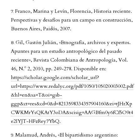
Franco, Marina y Levín, Florencia, Historia reciente.
Perspectivas y desafíos para un campo en construcción,
Buenos Aires, Paidós, 2007.
Gil, Gastón Julián, «Etnografía, archivos y expertos.
Apuntes para un estudio antropológico del pasado
reciente», Revista Colombiana de Antropología, Vol.
46, N.º 2, 2010, pp. 249-278. Disponible en:
https://scholar.google.com/scholar_url?
url=https://www.redalyc.org/pdf/1050/105020003002.pdf
&hl=en&sa=T&oi=gsb-
ggp&ct=res&cd=0&d=8213598334357904160&ei=tJHrXp
CWKMrYsQKAtY3oDA&scisig=AAGBfm0y6fCfSO9t4
e2IYJT-HFzRey7YbQ
.
Malamud, Andrés, «El bipartidismo argentino: