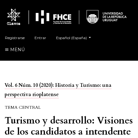
##plugins.themes.healthSciences.language.t
Registrarse
Entrar
Español (España)
MENÚ
Vol. 6 Núm. 10 (2020): Historia y Turismo: una
perspectiva rioplatense
TEMA CENTRAL
Turismo y desarrollo: Visiones
de los candidatos a intendente