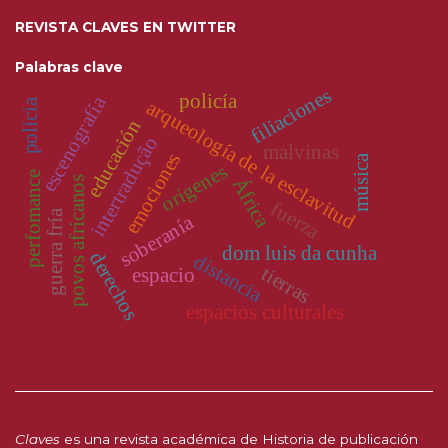
REVISTA CLAVES EN TWITTER
Palabras clave
filiaciones
policía
escenografía
polícia
arqueología de la esclavitud
educación
intertradução
malvinas
emociones
música
orígenes
perfomance
povos africanos
África
fuerza
guerra fría
soberanía
dom luis da cunha
derechos
distancia
tierras
espacio
espacios culturales
Claves
es una revista académica de Historia de publicación