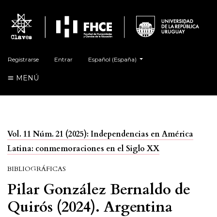
##plugins.themes.healthSciences.language.t
Registrarse
Entrar
Español (España)
MENÚ
Vol. 11 Núm. 21 (2025): Independencias en América
Latina: conmemoraciones en el Siglo XX
BIBLIOGRÁFICAS
Pilar González Bernaldo de
Quirós (2024). Argentina