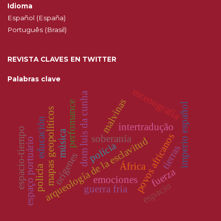
Idioma
Español (España)
Português (Brasil)
REVISTA CLAVES EN TWITTER
Palabras clave
escenografía
dom luis da cunha
malvinas
perfomance
imperio español
mapas geopolíticos
educación
intertradução
espacio-tiempo
música
povos africanos
soberanía
arqueología de la esclavitud
espaço portuário
polícia
tierras
orígenes
África
policía
fuerza
emociones
espacio
guerra fría