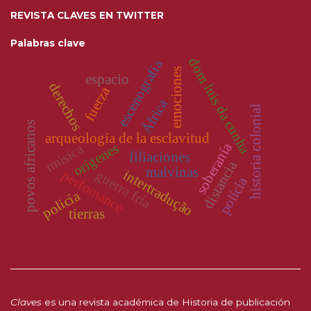
REVISTA CLAVES EN TWITTER
Palabras clave
dom luis da cunha
escenografía
emociones
espacio
derechos
fuerza
África
historia colonial
povos africanos
arqueología de la esclavitud
soberanía
orígenes
música
filiaciones
distancia
malvinas
intertradução
perfomance
guerra fría
polícia
policía
tierras
Claves
es una revista académica de Historia de publicación