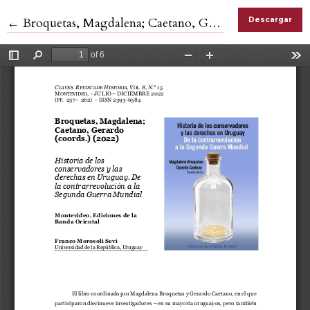
Volver a los detalles del artículo
←
Broquetas, Magdalena; Caetano, Gerardo (coords.) (2022) Historia de los conservadores y las derechas en Uruguay. De la contrarrevolución a la Segunda Guerra Mundial
Descargar