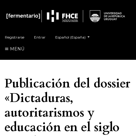
Cambiar el idioma. El actual es:
Registrarse
Entrar
Español (España)
MENÚ
Publicación del dossier
«Dictaduras,
autoritarismos y
educación en el siglo