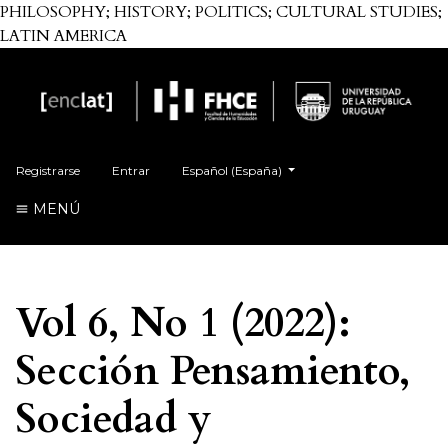
PHILOSOPHY; HISTORY; POLITICS; CULTURAL STUDIES;
LATIN AMERICA
Cambiar el idioma. El actual es:
Registrarse
Entrar
Español (España)
MENÚ
Vol 6, No 1 (2022):
Sección Pensamiento,
Sociedad y