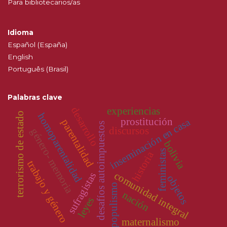
Para bibliotecarios/as
Idioma
Español (España)
English
Português (Brasil)
Palabras clave
desarrollo
experiencias
terrorismo de estado
homoparentalidad
prostitución
inseminación en casa
parentalidad
desafíos autoimpuestos
discursos
género- memoria
bolivia
feministas
historia
trabajo y género
comunidad integral
sufragistas
objetos
populismo
nación
leyes
maternalismo