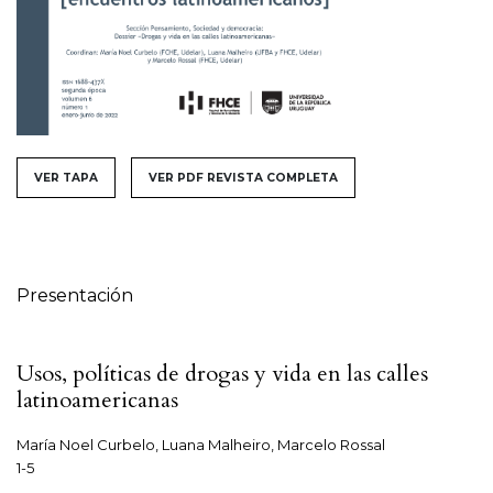
##issue.tableOfContents##
VER TAPA
VER PDF REVISTA COMPLETA
Tabla de contenidos
Presentación
Usos, políticas de drogas y vida en las calles
latinoamericanas
María Noel Curbelo, Luana Malheiro, Marcelo Rossal
1-5