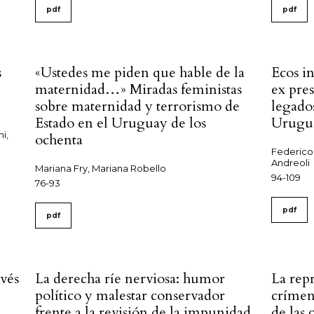
pdf
pdf
s
«Ustedes me piden que hable de la
Ecos in
maternidad…» Miradas feministas
ex pres
sobre maternidad y terrorismo de
legado
Estado en el Uruguay de los
Urugu
i,
ochenta
Federico
Andreoli
Mariana Fry, Mariana Robello
94-109
76-93
pdf
pdf
avés
La derecha ríe nerviosa: humor
La repr
político y malestar conservador
crímen
frente a la revisión de la impunidad
de las