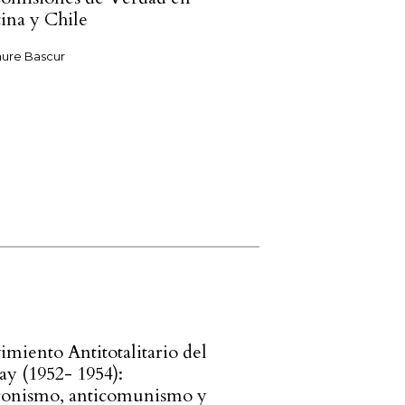
ina y Chile
aure Bascur
imiento Antitotalitario del
y (1952- 1954):
ronismo, anticomunismo y