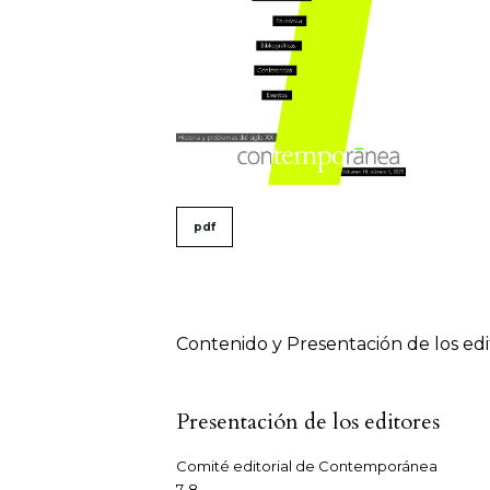
##issue.tableOfContents#
pdf
Tabla de contenidos
Contenido y Presentación de los edi
Presentación de los editores
Comité editorial de Contemporánea
7-8