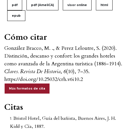
pdf
pdf (AmeliCA)
visor online
html
epub
Cómo citar
González Bracco, M. ., & Perez Leloutre, S. (2020).
Distinción, descanso y confort: los grandes hoteles
como avanzada de la Argentina turística (1886-1914).
Claves. Revista De Historia
,
6
(10), 7–35.
https://doi.org/10.25032/crh.v6i10.2
Más formatos de cita
Citas
Bristol Hotel, Guía del bañista, Buenos Aires, J. H.
Kidd y Cía, 1887.