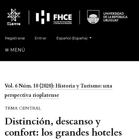
##plugins.themes.healthSciences.language.t
Registrarse
Entrar
Español (España)
MENÚ
Vol. 6 Núm. 10 (2020): Historia y Turismo: una
perspectiva rioplatense
TEMA CENTRAL
Distinción, descanso y
confort: los grandes hoteles