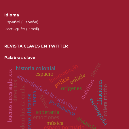
Idioma
Español (España)
Português (Brasil)
REVISTA CLAVES EN TWITTER
Palabras clave
tierras
intertradução
historia colonial
buenos aires siglo xix
espacio
policía
arqueología de la esclavitud
polícia
malvinas
filiaciones
derechos
dom luis da cunha
cólera morbo
orígenes
fuerza
África
povos africanos
escenografía
perfomance
soberanía
emociones
distancia
música
espaço portuário