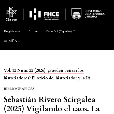
##plugins.themes.healthSciences.language.t
Registrarse
Entrar
Español (España)
MENÚ
Vol. 12 Núm. 22 (2026): ¿Pueden pensar los
historiadores? El oficio del historiador y la IA
BIBLIOGRÁFICAS
Sebastián Rivero Scirgalea
(2025) Vigilando el caos. La